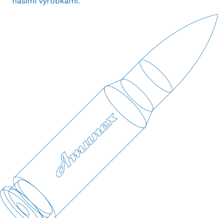
našimi výrobkami.