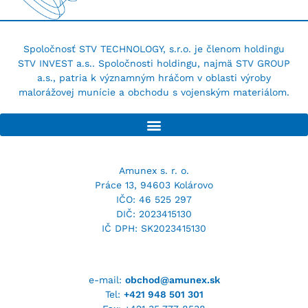
Spoločnosť STV TECHNOLOGY, s.r.o. je členom holdingu
STV INVEST a.s.. Spoločnosti holdingu, najmä STV GROUP
a.s., patria k významným hráčom v oblasti výroby
malorážovej munície a obchodu s vojenským materiálom.
Amunex s. r. o.
Práce 13, 94603 Kolárovo
IČO: 46 525 297
DIČ: 2023415130
IČ DPH: SK2023415130
e-mail:
obchod@amunex.sk
Tel:
+421 948 501 301