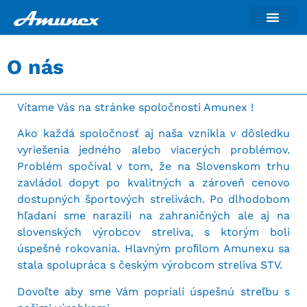
O nás
Vítame Vás na stránke spoločnosti Amunex !
Ako každá spoločnosť aj naša vznikla v dôsledku
vyriešenia jedného alebo viacerých problémov.
Problém spočíval v tom, že na Slovenskom trhu
zavládol dopyt po kvalitných a zároveň cenovo
dostupných športových strelivách. Po dlhodobom
hľadaní sme narazili na zahraničných ale aj na
slovenských výrobcov streliva, s ktorým boli
úspešné rokovania. Hlavným proﬁlom Amunexu sa
stala spolupráca s českým výrobcom streliva STV.
Dovoľte aby sme Vám popriali úspešnú streľbu s