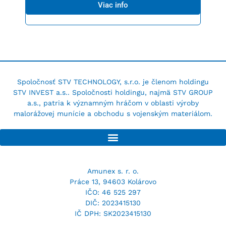
Viac info
Spoločnosť STV TECHNOLOGY, s.r.o. je členom holdingu
STV INVEST a.s.. Spoločnosti holdingu, najmä STV GROUP
a.s., patria k významným hráčom v oblasti výroby
malorážovej munície a obchodu s vojenským materiálom.
Amunex s. r. o.
Práce 13, 94603 Kolárovo
IČO: 46 525 297
DIČ: 2023415130
IČ DPH: SK2023415130