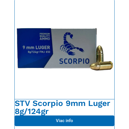
STV Scorpio 9mm Luger
8g/124gr
Viac info